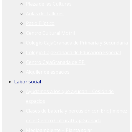
Plaza de las Culturas
Aulas de Talleres
Patio Elíptico
Centro Cultural Motril
Colegio CajaGranada de Primaria y Secundaria
Colegio CajaGranada de Educación Especial
Centro CajaGranada de F.P.
Alquiler de espacios
Labor social
Ayudamos a los que ayudan – Cesión de
espacios
Clases de batería y percusión con Eric Jiménez
en el Centro Cultural CajaGranada
Medioambiente – Planta solar