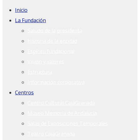
Inicio
La Fundación
Saludo de la presidenta
Historia de la entidad
Espíritu fundacional
Visión y valores
Estructura
Información corporativa
Centros
Centro Cultural CajaGranada
Museo Memoria de Andalucía
Salas de Exposiciones Temporales
Teatro CajaGranada