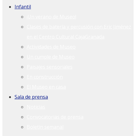
Infantil
¡Un verano de Museo!
Clases de batería y percusión con Eric Jiménez
en el Centro Cultural CajaGranada
Actividades de Museo
Un cumple de Museo
Paisajes sensoriales
En construcción
El Museo en casa
Sala de prensa
Noticias
Convocatorias de prensa
Boletín semanal