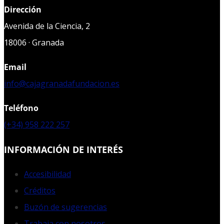
Dirección
Avenida de la Ciencia, 2
18006 · Granada
Email
info@cajagranadafundacion.es
Teléfono
(+34) 958 222 257
INFORMACIÓN DE INTERÉS
Accesibilidad
Créditos
Buzón de sugerencias
Trabaja con nosotros