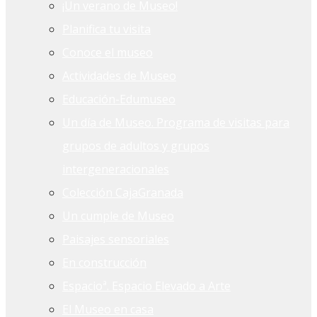
¡Un verano de Museo!
Planifica tu visita
Conoce el museo
Actividades de Museo
Educación-Edumuseo
Un día de Museo. Programa de visitas para
grupos de adultos y grupos
intergeneracionales
Colección CajaGranada
Un cumple de Museo
Paisajes sensoriales
En construcción
Espacioª. Espacio Elevado a Arte
El Museo en casa