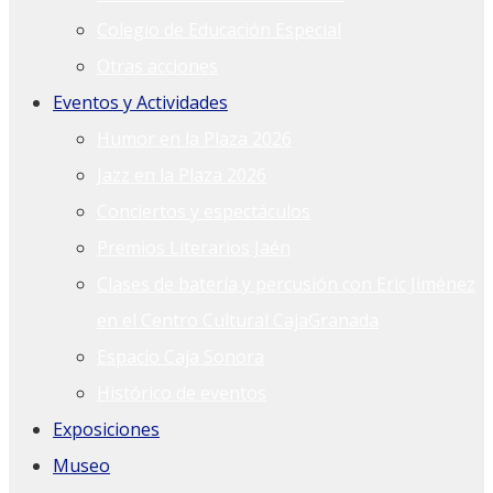
Colegio de Educación Especial
Otras acciones
Eventos y Actividades
Humor en la Plaza 2026
Jazz en la Plaza 2026
Conciertos y espectáculos
Premios Literarios Jaén
Clases de batería y percusión con Eric Jiménez
en el Centro Cultural CajaGranada
Espacio Caja Sonora
Histórico de eventos
Exposiciones
Museo