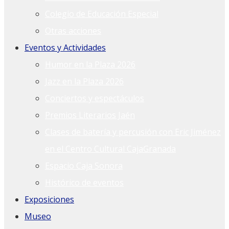
Colegio de Educación Especial
Otras acciones
Eventos y Actividades
Humor en la Plaza 2026
Jazz en la Plaza 2026
Conciertos y espectáculos
Premios Literarios Jaén
Clases de batería y percusión con Eric Jiménez
en el Centro Cultural CajaGranada
Espacio Caja Sonora
Histórico de eventos
Exposiciones
Museo