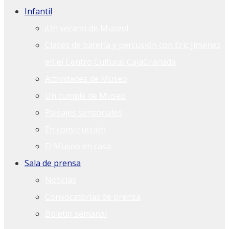
Infantil
¡Un verano de Museo!
Clases de batería y percusión con Eric Jiménez
en el Centro Cultural CajaGranada
Actividades de Museo
Un cumple de Museo
Paisajes sensoriales
En construcción
El Museo en casa
Sala de prensa
Noticias
Convocatorias de prensa
Boletín semanal