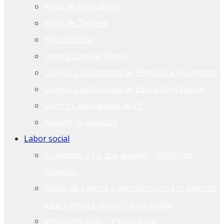
Plaza de las Culturas
Aulas de Talleres
Patio Elíptico
Centro Cultural Motril
Colegio CajaGranada de Primaria y Secundaria
Colegio CajaGranada de Educación Especial
Centro CajaGranada de F.P.
Alquiler de espacios
Labor social
Ayudamos a los que ayudan – Cesión de
espacios
Clases de batería y percusión con Eric Jiménez
en el Centro Cultural CajaGranada
Medioambiente – Planta solar