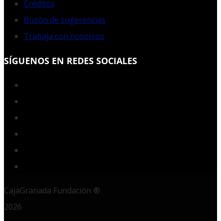
Créditos
Buzón de sugerencias
Trabaja con nosotros
SÍGUENOS EN REDES SOCIALES
Facebook
Twitter
YouTube
Instagram
LinkedIn
RSS
CajaGranada Fundación ®
2026