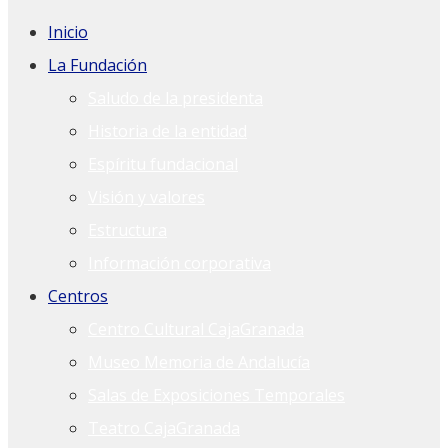
Inicio
La Fundación
Saludo de la presidenta
Historia de la entidad
Espíritu fundacional
Visión y valores
Estructura
Información corporativa
Centros
Centro Cultural CajaGranada
Museo Memoria de Andalucía
Salas de Exposiciones Temporales
Teatro CajaGranada