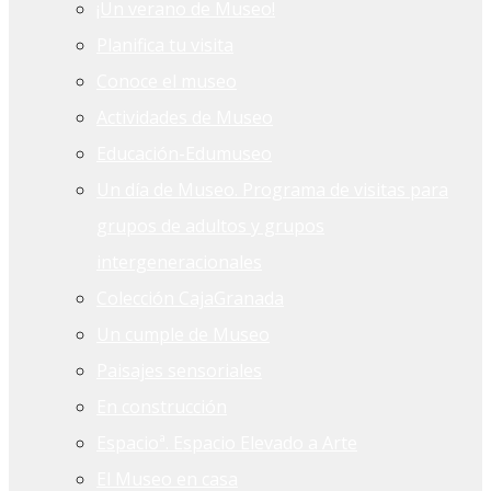
¡Un verano de Museo!
Planifica tu visita
Conoce el museo
Actividades de Museo
Educación-Edumuseo
Un día de Museo. Programa de visitas para
grupos de adultos y grupos
intergeneracionales
Colección CajaGranada
Un cumple de Museo
Paisajes sensoriales
En construcción
Espacioª. Espacio Elevado a Arte
El Museo en casa