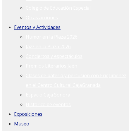
Colegio de Educación Especial
Otras acciones
Eventos y Actividades
Humor en la Plaza 2026
Jazz en la Plaza 2026
Conciertos y espectáculos
Premios Literarios Jaén
Clases de batería y percusión con Eric Jiménez
en el Centro Cultural CajaGranada
Espacio Caja Sonora
Histórico de eventos
Exposiciones
Museo