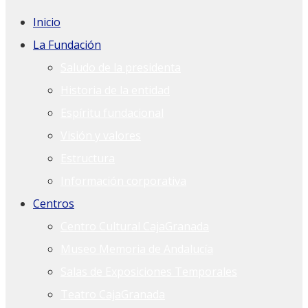
Inicio
La Fundación
Saludo de la presidenta
Historia de la entidad
Espíritu fundacional
Visión y valores
Estructura
Información corporativa
Centros
Centro Cultural CajaGranada
Museo Memoria de Andalucía
Salas de Exposiciones Temporales
Teatro CajaGranada