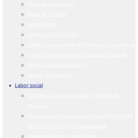
Plaza de las Culturas
Aulas de Talleres
Patio Elíptico
Centro Cultural Motril
Colegio CajaGranada de Primaria y Secundaria
Colegio CajaGranada de Educación Especial
Centro CajaGranada de F.P.
Alquiler de espacios
Labor social
Ayudamos a los que ayudan – Cesión de
espacios
Clases de batería y percusión con Eric Jiménez
en el Centro Cultural CajaGranada
Medioambiente – Planta solar