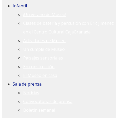
Infantil
¡Un verano de Museo!
Clases de batería y percusión con Eric Jiménez
en el Centro Cultural CajaGranada
Actividades de Museo
Un cumple de Museo
Paisajes sensoriales
En construcción
El Museo en casa
Sala de prensa
Noticias
Convocatorias de prensa
Boletín semanal