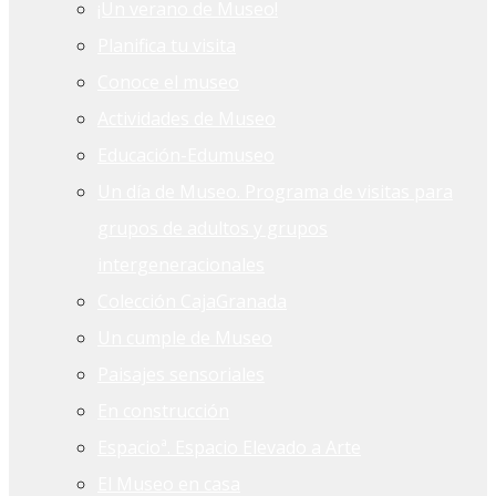
¡Un verano de Museo!
Planifica tu visita
Conoce el museo
Actividades de Museo
Educación-Edumuseo
Un día de Museo. Programa de visitas para
grupos de adultos y grupos
intergeneracionales
Colección CajaGranada
Un cumple de Museo
Paisajes sensoriales
En construcción
Espacioª. Espacio Elevado a Arte
El Museo en casa