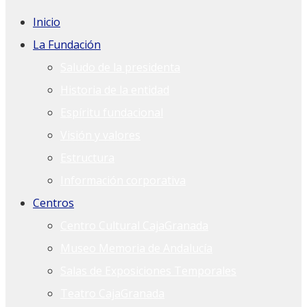
Inicio
La Fundación
Saludo de la presidenta
Historia de la entidad
Espíritu fundacional
Visión y valores
Estructura
Información corporativa
Centros
Centro Cultural CajaGranada
Museo Memoria de Andalucía
Salas de Exposiciones Temporales
Teatro CajaGranada