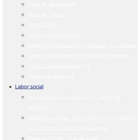
Plaza de las Culturas
Aulas de Talleres
Patio Elíptico
Centro Cultural Motril
Colegio CajaGranada de Primaria y Secundaria
Colegio CajaGranada de Educación Especial
Centro CajaGranada de F.P.
Alquiler de espacios
Labor social
Ayudamos a los que ayudan – Cesión de
espacios
Clases de batería y percusión con Eric Jiménez
en el Centro Cultural CajaGranada
Medioambiente – Planta solar