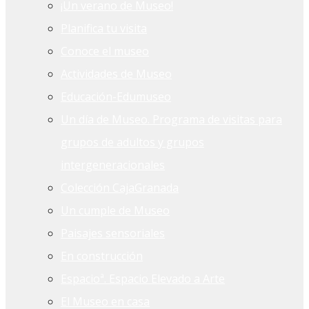
¡Un verano de Museo!
Planifica tu visita
Conoce el museo
Actividades de Museo
Educación-Edumuseo
Un día de Museo. Programa de visitas para
grupos de adultos y grupos
intergeneracionales
Colección CajaGranada
Un cumple de Museo
Paisajes sensoriales
En construcción
Espacioª. Espacio Elevado a Arte
El Museo en casa