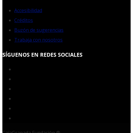
Accesibilidad
Créditos
Buzón de sugerencias
Trabaja con nosotros
SÍGUENOS EN REDES SOCIALES
Facebook
Twitter
YouTube
Instagram
LinkedIn
RSS
CajaGranada Fundación ®