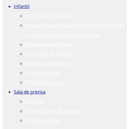
Infantil
¡Un verano de Museo!
Clases de batería y percusión con Eric Jiménez
en el Centro Cultural CajaGranada
Actividades de Museo
Un cumple de Museo
Paisajes sensoriales
En construcción
El Museo en casa
Sala de prensa
Noticias
Convocatorias de prensa
Boletín semanal