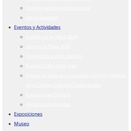
Colegio de Educación Especial
Otras acciones
Eventos y Actividades
Humor en la Plaza 2026
Jazz en la Plaza 2026
Conciertos y espectáculos
Premios Literarios Jaén
Clases de batería y percusión con Eric Jiménez
en el Centro Cultural CajaGranada
Espacio Caja Sonora
Histórico de eventos
Exposiciones
Museo