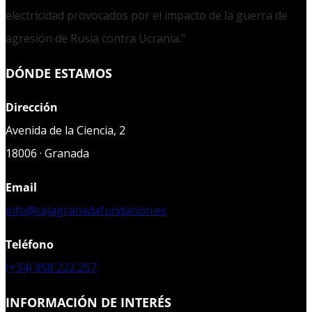
electricidad provocados por el impacto de la guerra de
agresión de Rusia contra Ucrania."
DÓNDE ESTAMOS
Dirección
Avenida de la Ciencia, 2
18006 · Granada
Email
info@cajagranadafundacion.es
Teléfono
(+34) 958 222 257
INFORMACIÓN DE INTERÉS