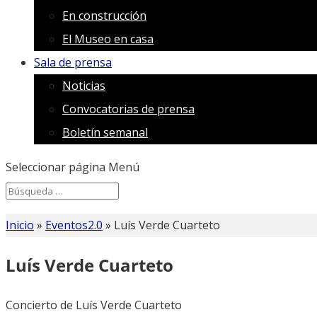
En construcción
El Museo en casa
Sala de prensa
Noticias
Convocatorias de prensa
Boletín semanal
Seleccionar página
Menú
Search
Search
for...
Inicio
»
Eventos2.0
»
Luís Verde Cuarteto
Luís Verde Cuarteto
Concierto de Luís Verde Cuarteto