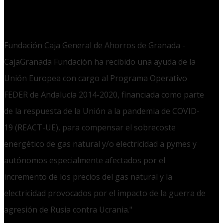
Fundación Caja General de Ahorros de Granada -
CajaGranada Fundación ha recibido una ayuda de la
Unión Europea con cargo al Programa Operativo
FEDER de Andalucía 2014-2020, financiada como parte
de la respuesta de la Unión a la pandemia de COVID-
19 (REACT-UE), para compensar el sobrecoste
energético de gas natural y/o electricidad a pymes y
autónomos especialmente afectados por el
incremento de los precios del gas natural y la
electricidad provocados por el impacto de la guerra de
agresión de Rusia contra Ucrania."