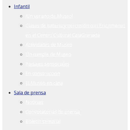
Infantil
¡Un verano de Museo!
Clases de batería y percusión con Eric Jiménez
en el Centro Cultural CajaGranada
Actividades de Museo
Un cumple de Museo
Paisajes sensoriales
En construcción
El Museo en casa
Sala de prensa
Noticias
Convocatorias de prensa
Boletín semanal