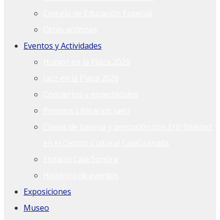
Colegio de Educación Especial
Otras acciones
Eventos y Actividades
Humor en la Plaza 2026
Jazz en la Plaza 2026
Conciertos y espectáculos
Premios Literarios Jaén
Clases de batería y percusión con Eric Jiménez
en el Centro Cultural CajaGranada
Espacio Caja Sonora
Histórico de eventos
Exposiciones
Museo