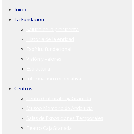
Inicio
La Fundación
Saludo de la presidenta
Historia de la entidad
Espíritu fundacional
Visión y valores
Estructura
Información corporativa
Centros
Centro Cultural CajaGranada
Museo Memoria de Andalucía
Salas de Exposiciones Temporales
Teatro CajaGranada