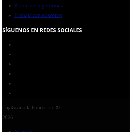
Buzón de sugerencias
Trabaja con nosotros
SÍGUENOS EN REDES SOCIALES
Facebook
Twitter
YouTube
Instagram
LinkedIn
RSS
CajaGranada Fundación ®
2026
Aviso legal