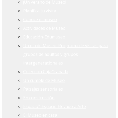
¡Un verano de Museo!
Planifica tu visita
Conoce el museo
Actividades de Museo
Educación-Edumuseo
Un día de Museo. Programa de visitas para
grupos de adultos y grupos
intergeneracionales
Colección CajaGranada
Un cumple de Museo
Paisajes sensoriales
En construcción
Espacioª. Espacio Elevado a Arte
El Museo en casa