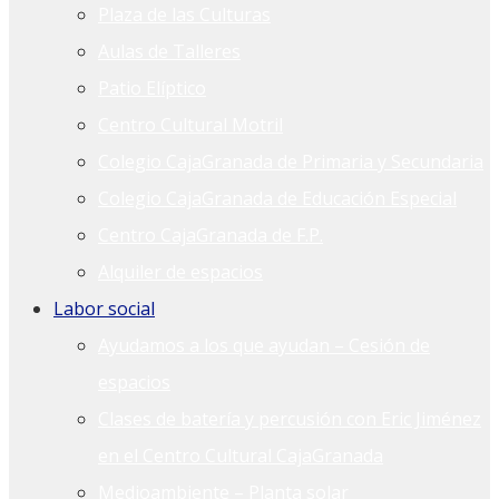
Plaza de las Culturas
Aulas de Talleres
Patio Elíptico
Centro Cultural Motril
Colegio CajaGranada de Primaria y Secundaria
Colegio CajaGranada de Educación Especial
Centro CajaGranada de F.P.
Alquiler de espacios
Labor social
Ayudamos a los que ayudan – Cesión de
espacios
Clases de batería y percusión con Eric Jiménez
en el Centro Cultural CajaGranada
Medioambiente – Planta solar