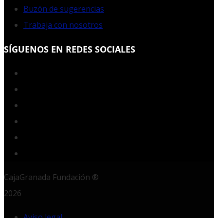
Buzón de sugerencias
Trabaja con nosotros
SÍGUENOS EN REDES SOCIALES
Facebook
Twitter
YouTube
Instagram
LinkedIn
RSS
CajaGranada Fundación ®
2026
Aviso legal