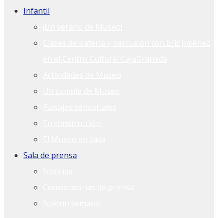
Infantil
¡Un verano de Museo!
Clases de batería y percusión con Eric Jiménez
en el Centro Cultural CajaGranada
Actividades de Museo
Un cumple de Museo
Paisajes sensoriales
En construcción
El Museo en casa
Sala de prensa
Noticias
Convocatorias de prensa
Boletín semanal