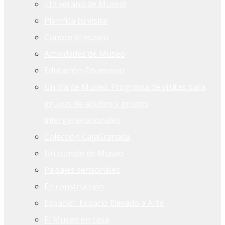
¡Un verano de Museo!
Planifica tu visita
Conoce el museo
Actividades de Museo
Educación-Edumuseo
Un día de Museo. Programa de visitas para
grupos de adultos y grupos
intergeneracionales
Colección CajaGranada
Un cumple de Museo
Paisajes sensoriales
En construcción
Espacioª. Espacio Elevado a Arte
El Museo en casa