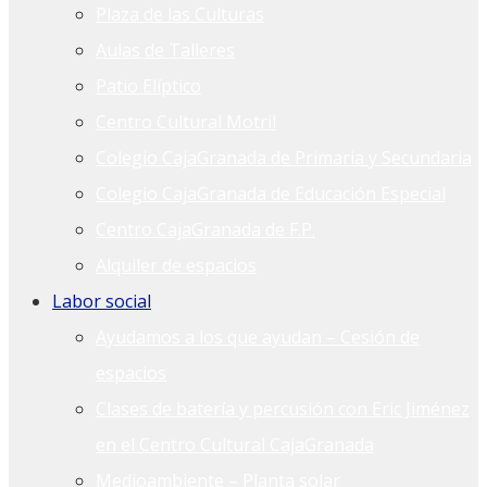
Plaza de las Culturas
Aulas de Talleres
Patio Elíptico
Centro Cultural Motril
Colegio CajaGranada de Primaria y Secundaria
Colegio CajaGranada de Educación Especial
Centro CajaGranada de F.P.
Alquiler de espacios
Labor social
Ayudamos a los que ayudan – Cesión de
espacios
Clases de batería y percusión con Eric Jiménez
en el Centro Cultural CajaGranada
Medioambiente – Planta solar