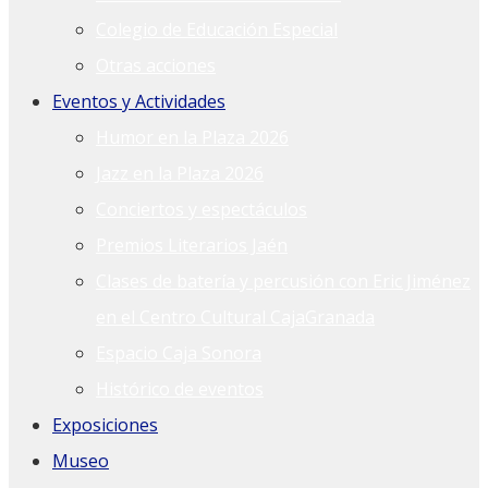
Colegio de Educación Especial
Otras acciones
Eventos y Actividades
Humor en la Plaza 2026
Jazz en la Plaza 2026
Conciertos y espectáculos
Premios Literarios Jaén
Clases de batería y percusión con Eric Jiménez
en el Centro Cultural CajaGranada
Espacio Caja Sonora
Histórico de eventos
Exposiciones
Museo