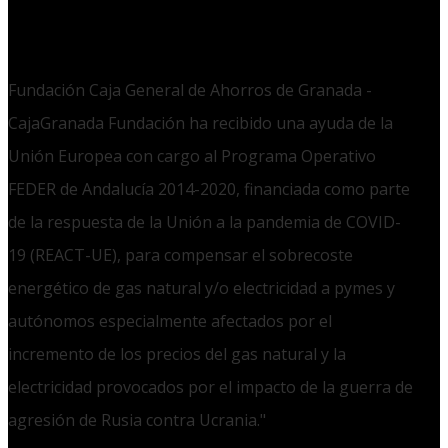
Fundación Caja General de Ahorros de Granada -
CajaGranada Fundación ha recibido una ayuda de la
Unión Europea con cargo al Programa Operativo
FEDER de Andalucía 2014-2020, financiada como parte
de la respuesta de la Unión a la pandemia de COVID-
19 (REACT-UE), para compensar el sobrecoste
energético de gas natural y/o electricidad a pymes y
autónomos especialmente afectados por el
incremento de los precios del gas natural y la
electricidad provocados por el impacto de la guerra de
agresión de Rusia contra Ucrania."