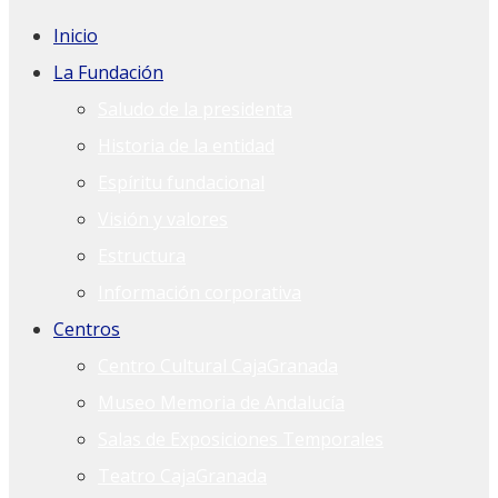
Inicio
La Fundación
Saludo de la presidenta
Historia de la entidad
Espíritu fundacional
Visión y valores
Estructura
Información corporativa
Centros
Centro Cultural CajaGranada
Museo Memoria de Andalucía
Salas de Exposiciones Temporales
Teatro CajaGranada