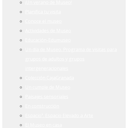
¡Un verano de Museo!
Planifica tu visita
Conoce el museo
Actividades de Museo
Educación-Edumuseo
Un día de Museo. Programa de visitas para
grupos de adultos y grupos
intergeneracionales
Colección CajaGranada
Un cumple de Museo
Paisajes sensoriales
En construcción
Espacioª. Espacio Elevado a Arte
El Museo en casa