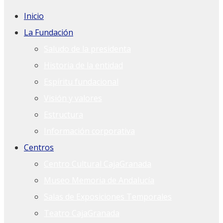
Inicio
La Fundación
Saludo de la presidenta
Historia de la entidad
Espíritu fundacional
Visión y valores
Estructura
Información corporativa
Centros
Centro Cultural CajaGranada
Museo Memoria de Andalucía
Salas de Exposiciones Temporales
Teatro CajaGranada