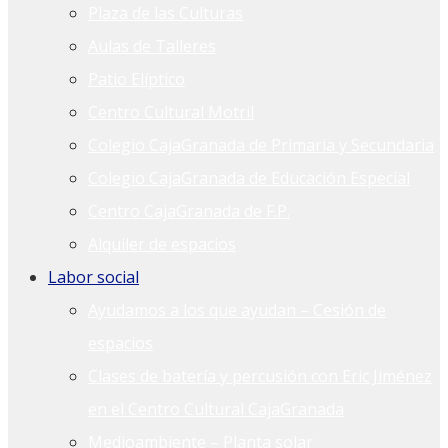
Plaza de las Culturas
Aulas de Talleres
Patio Elíptico
Centro Cultural Motril
Colegio CajaGranada de Primaria y Secundaria
Colegio CajaGranada de Educación Especial
Centro CajaGranada de F.P.
Alquiler de espacios
Labor social
Ayudamos a los que ayudan – Cesión de
espacios
Clases de batería y percusión con Eric Jiménez
en el Centro Cultural CajaGranada
Medioambiente – Planta solar