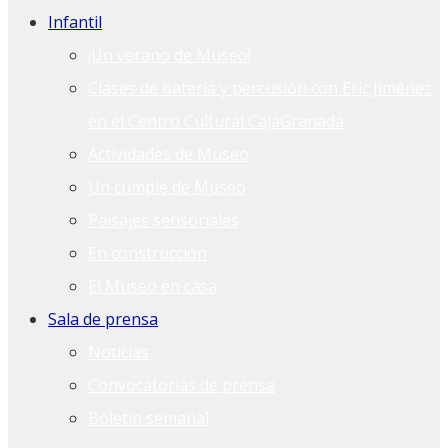
Infantil
¡Un verano de Museo!
Clases de batería y percusión con Eric Jiménez
en el Centro Cultural CajaGranada
Actividades de Museo
Un cumple de Museo
Paisajes sensoriales
En construcción
El Museo en casa
Sala de prensa
Noticias
Convocatorias de prensa
Boletín semanal