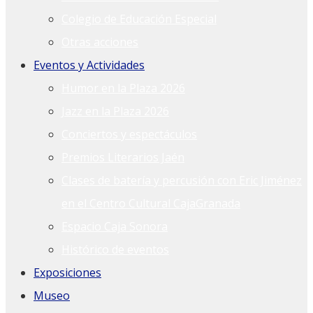
Colegio de Educación Especial
Otras acciones
Eventos y Actividades
Humor en la Plaza 2026
Jazz en la Plaza 2026
Conciertos y espectáculos
Premios Literarios Jaén
Clases de batería y percusión con Eric Jiménez
en el Centro Cultural CajaGranada
Espacio Caja Sonora
Histórico de eventos
Exposiciones
Museo