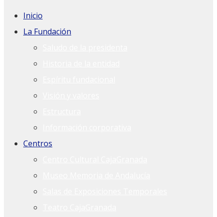
Inicio
La Fundación
Saludo de la presidenta
Historia de la entidad
Espíritu fundacional
Visión y valores
Estructura
Información corporativa
Centros
Centro Cultural CajaGranada
Museo Memoria de Andalucía
Salas de Exposiciones Temporales
Teatro CajaGranada