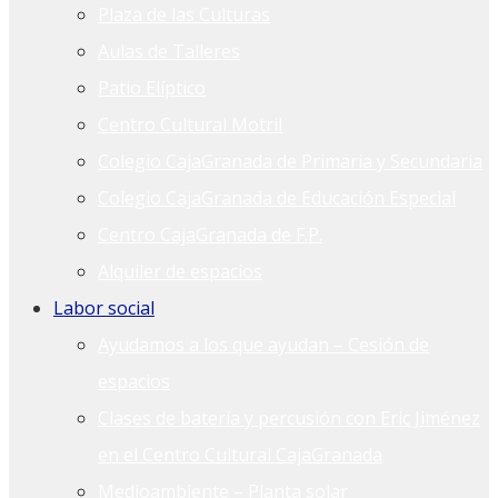
Plaza de las Culturas
Aulas de Talleres
Patio Elíptico
Centro Cultural Motril
Colegio CajaGranada de Primaria y Secundaria
Colegio CajaGranada de Educación Especial
Centro CajaGranada de F.P.
Alquiler de espacios
Labor social
Ayudamos a los que ayudan – Cesión de
espacios
Clases de batería y percusión con Eric Jiménez
en el Centro Cultural CajaGranada
Medioambiente – Planta solar