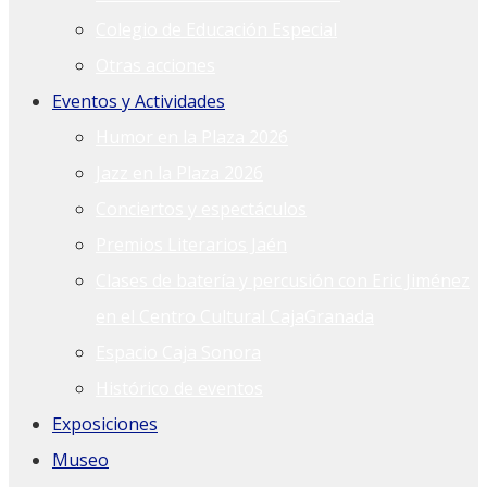
Colegio de Educación Especial
Otras acciones
Eventos y Actividades
Humor en la Plaza 2026
Jazz en la Plaza 2026
Conciertos y espectáculos
Premios Literarios Jaén
Clases de batería y percusión con Eric Jiménez
en el Centro Cultural CajaGranada
Espacio Caja Sonora
Histórico de eventos
Exposiciones
Museo