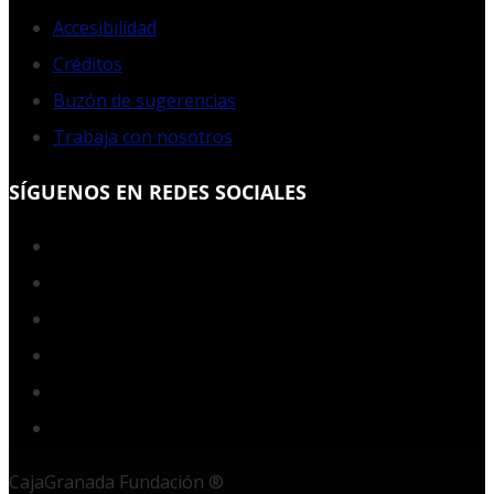
Accesibilidad
Créditos
Buzón de sugerencias
Trabaja con nosotros
SÍGUENOS EN REDES SOCIALES
Facebook
Twitter
YouTube
Instagram
LinkedIn
RSS
CajaGranada Fundación ®