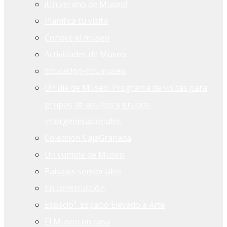
¡Un verano de Museo!
Planifica tu visita
Conoce el museo
Actividades de Museo
Educación-Edumuseo
Un día de Museo. Programa de visitas para
grupos de adultos y grupos
intergeneracionales
Colección CajaGranada
Un cumple de Museo
Paisajes sensoriales
En construcción
Espacioª. Espacio Elevado a Arte
El Museo en casa