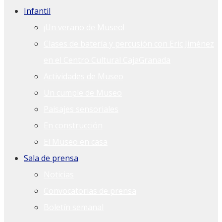
Infantil
¡Un verano de Museo!
Clases de batería y percusión con Eric Jiménez
en el Centro Cultural CajaGranada
Actividades de Museo
Un cumple de Museo
Paisajes sensoriales
En construcción
El Museo en casa
Sala de prensa
Noticias
Convocatorias de prensa
Boletín semanal