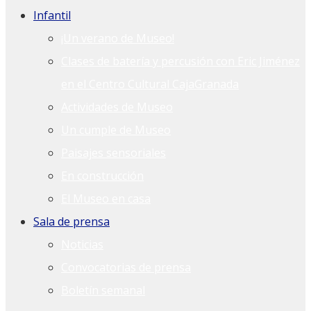
Infantil
¡Un verano de Museo!
Clases de batería y percusión con Eric Jiménez
en el Centro Cultural CajaGranada
Actividades de Museo
Un cumple de Museo
Paisajes sensoriales
En construcción
El Museo en casa
Sala de prensa
Noticias
Convocatorias de prensa
Boletín semanal