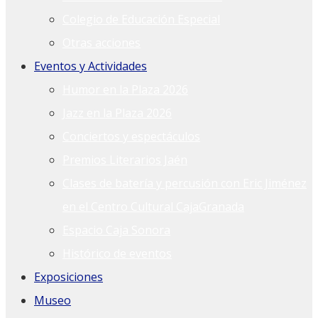
Colegio de Educación Especial
Otras acciones
Eventos y Actividades
Humor en la Plaza 2026
Jazz en la Plaza 2026
Conciertos y espectáculos
Premios Literarios Jaén
Clases de batería y percusión con Eric Jiménez
en el Centro Cultural CajaGranada
Espacio Caja Sonora
Histórico de eventos
Exposiciones
Museo