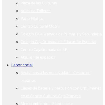
Plaza de las Culturas
Aulas de Talleres
Patio Elíptico
Centro Cultural Motril
Colegio CajaGranada de Primaria y Secundaria
Colegio CajaGranada de Educación Especial
Centro CajaGranada de F.P.
Alquiler de espacios
Labor social
Ayudamos a los que ayudan – Cesión de
espacios
Clases de batería y percusión con Eric Jiménez
en el Centro Cultural CajaGranada
Medioambiente – Planta solar