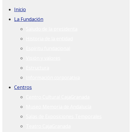
Inicio
La Fundación
Saludo de la presidenta
Historia de la entidad
Espíritu fundacional
Visión y valores
Estructura
Información corporativa
Centros
Centro Cultural CajaGranada
Museo Memoria de Andalucía
Salas de Exposiciones Temporales
Teatro CajaGranada