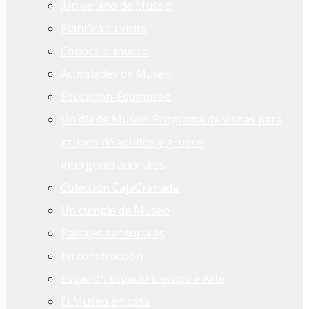
¡Un verano de Museo!
Planifica tu visita
Conoce el museo
Actividades de Museo
Educación-Edumuseo
Un día de Museo. Programa de visitas para
grupos de adultos y grupos
intergeneracionales
Colección CajaGranada
Un cumple de Museo
Paisajes sensoriales
En construcción
Espacioª. Espacio Elevado a Arte
El Museo en casa