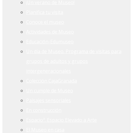
¡Un verano de Museo!
Planifica tu visita
Conoce el museo
Actividades de Museo
Educación-Edumuseo
Un día de Museo. Programa de visitas para
grupos de adultos y grupos
intergeneracionales
Colección CajaGranada
Un cumple de Museo
Paisajes sensoriales
En construcción
Espacioª. Espacio Elevado a Arte
El Museo en casa