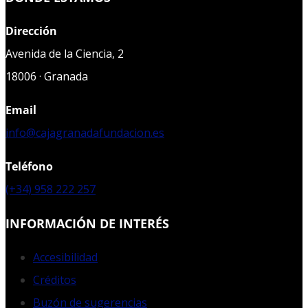
Dirección
Avenida de la Ciencia, 2
18006 · Granada
Email
info@cajagranadafundacion.es
Teléfono
(+34) 958 222 257
INFORMACIÓN DE INTERÉS
Accesibilidad
Créditos
Buzón de sugerencias