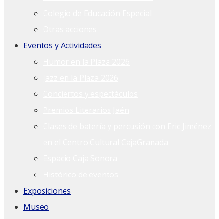
Colegio de Educación Especial
Otras acciones
Eventos y Actividades
Humor en la Plaza 2026
Jazz en la Plaza 2026
Conciertos y espectáculos
Premios Literarios Jaén
Clases de batería y percusión con Eric Jiménez
en el Centro Cultural CajaGranada
Espacio Caja Sonora
Histórico de eventos
Exposiciones
Museo