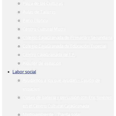
Plaza de las Culturas
Aulas de Talleres
Patio Elíptico
Centro Cultural Motril
Colegio CajaGranada de Primaria y Secundaria
Colegio CajaGranada de Educación Especial
Centro CajaGranada de F.P.
Alquiler de espacios
Labor social
Ayudamos a los que ayudan – Cesión de
espacios
Clases de batería y percusión con Eric Jiménez
en el Centro Cultural CajaGranada
Medioambiente – Planta solar