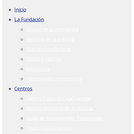
Inicio
La Fundación
Saludo de la presidenta
Historia de la entidad
Espíritu fundacional
Visión y valores
Estructura
Información corporativa
Centros
Centro Cultural CajaGranada
Museo Memoria de Andalucía
Salas de Exposiciones Temporales
Teatro CajaGranada