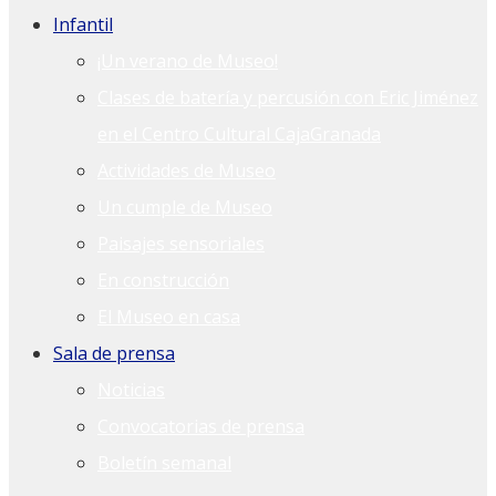
Infantil
¡Un verano de Museo!
Clases de batería y percusión con Eric Jiménez
en el Centro Cultural CajaGranada
Actividades de Museo
Un cumple de Museo
Paisajes sensoriales
En construcción
El Museo en casa
Sala de prensa
Noticias
Convocatorias de prensa
Boletín semanal