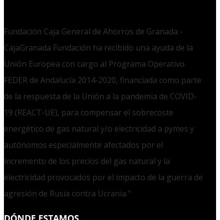
Fundación Caja General de Ahorros de Granada -
CajaGranada Fundación ha recibido una ayuda de la
Unión Europea con cargo al Programa Operativo
FEDER de Andalucía 2014-2020, financiada como parte
de la respuesta de la Unión a la pandemia de COVID-
19 (REACT-UE), para compensar el sobrecoste
energético de gas natural y/o electricidad a pymes y
autónomos especialmente afectados por el
incremento de los precios del gas natural y la
electricidad provocados por el impacto de la guerra de
agresión de Rusia contra Ucrania."
DÓNDE ESTAMOS