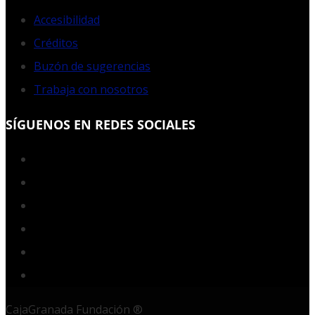
Accesibilidad
Créditos
Buzón de sugerencias
Trabaja con nosotros
SÍGUENOS EN REDES SOCIALES
Facebook
Twitter
YouTube
Instagram
LinkedIn
RSS
CajaGranada Fundación ®