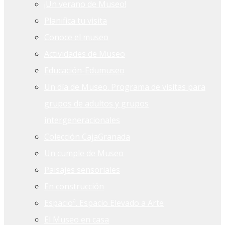
¡Un verano de Museo!
Planifica tu visita
Conoce el museo
Actividades de Museo
Educación-Edumuseo
Un día de Museo. Programa de visitas para
grupos de adultos y grupos
intergeneracionales
Colección CajaGranada
Un cumple de Museo
Paisajes sensoriales
En construcción
Espacioª. Espacio Elevado a Arte
El Museo en casa