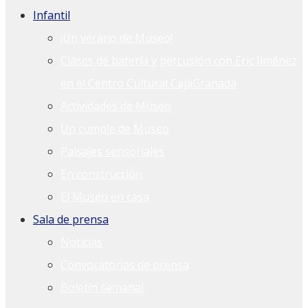
Infantil
¡Un verano de Museo!
Clases de batería y percusión con Eric Jiménez
en el Centro Cultural CajaGranada
Actividades de Museo
Un cumple de Museo
Paisajes sensoriales
En construcción
El Museo en casa
Sala de prensa
Noticias
Convocatorias de prensa
Boletín semanal