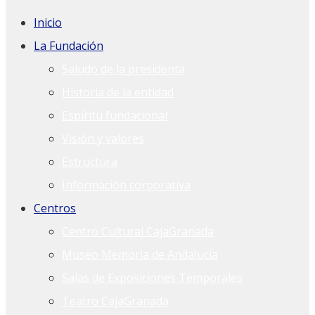
Inicio
La Fundación
Saludo de la presidenta
Historia de la entidad
Espíritu fundacional
Visión y valores
Estructura
Información corporativa
Centros
Centro Cultural CajaGranada
Museo Memoria de Andalucía
Salas de Exposiciones Temporales
Teatro CajaGranada