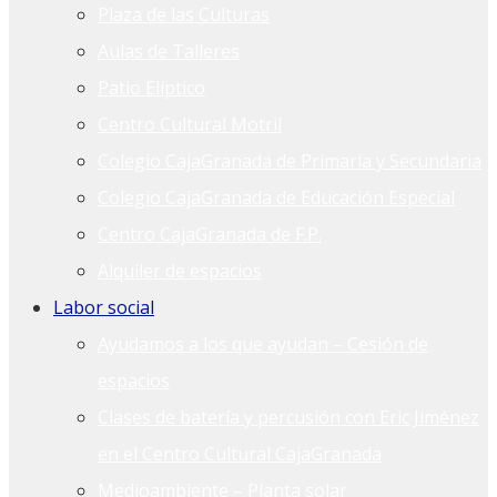
Plaza de las Culturas
Aulas de Talleres
Patio Elíptico
Centro Cultural Motril
Colegio CajaGranada de Primaria y Secundaria
Colegio CajaGranada de Educación Especial
Centro CajaGranada de F.P.
Alquiler de espacios
Labor social
Ayudamos a los que ayudan – Cesión de
espacios
Clases de batería y percusión con Eric Jiménez
en el Centro Cultural CajaGranada
Medioambiente – Planta solar