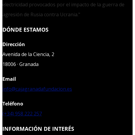
electricidad provocados por el impacto de la guerra de
agresión de Rusia contra Ucrania."
DÓNDE ESTAMOS
Dirección
Avenida de la Ciencia, 2
18006 · Granada
Email
info@cajagranadafundacion.es
Teléfono
(+34) 958 222 257
INFORMACIÓN DE INTERÉS