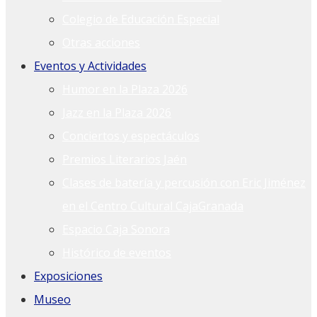
Colegio de Educación Especial
Otras acciones
Eventos y Actividades
Humor en la Plaza 2026
Jazz en la Plaza 2026
Conciertos y espectáculos
Premios Literarios Jaén
Clases de batería y percusión con Eric Jiménez
en el Centro Cultural CajaGranada
Espacio Caja Sonora
Histórico de eventos
Exposiciones
Museo