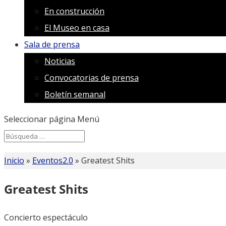
En construcción
El Museo en casa
Sala de prensa
Noticias
Convocatorias de prensa
Boletín semanal
Seleccionar página
Menú
Search
Search
for...
Inicio
»
Eventos2.0
»
Greatest Shits
Greatest Shits
Concierto espectáculo