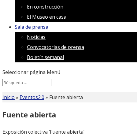
En construcción
El Museo en casa
Sala de prensa
Noticias
Convocatorias de prensa
Boletín semanal
Seleccionar página
Menú
Search
Search
for...
Inicio
»
Eventos2.0
»
Fuente abierta
Fuente abierta
Exposición colectiva ‘Fuente abierta’