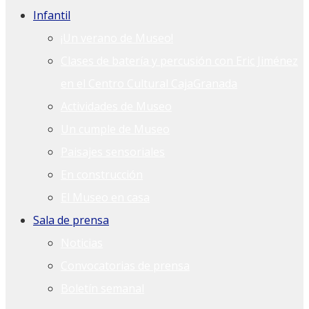
Infantil
¡Un verano de Museo!
Clases de batería y percusión con Eric Jiménez
en el Centro Cultural CajaGranada
Actividades de Museo
Un cumple de Museo
Paisajes sensoriales
En construcción
El Museo en casa
Sala de prensa
Noticias
Convocatorias de prensa
Boletín semanal