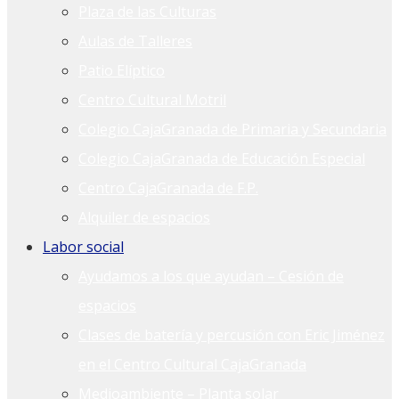
Plaza de las Culturas
Aulas de Talleres
Patio Elíptico
Centro Cultural Motril
Colegio CajaGranada de Primaria y Secundaria
Colegio CajaGranada de Educación Especial
Centro CajaGranada de F.P.
Alquiler de espacios
Labor social
Ayudamos a los que ayudan – Cesión de
espacios
Clases de batería y percusión con Eric Jiménez
en el Centro Cultural CajaGranada
Medioambiente – Planta solar