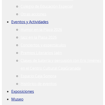
Colegio de Educación Especial
Otras acciones
Eventos y Actividades
Humor en la Plaza 2026
Jazz en la Plaza 2026
Conciertos y espectáculos
Premios Literarios Jaén
Clases de batería y percusión con Eric Jiménez
en el Centro Cultural CajaGranada
Espacio Caja Sonora
Histórico de eventos
Exposiciones
Museo