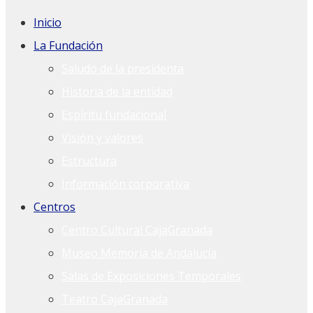
Inicio
La Fundación
Saludo de la presidenta
Historia de la entidad
Espíritu fundacional
Visión y valores
Estructura
Información corporativa
Centros
Centro Cultural CajaGranada
Museo Memoria de Andalucía
Salas de Exposiciones Temporales
Teatro CajaGranada