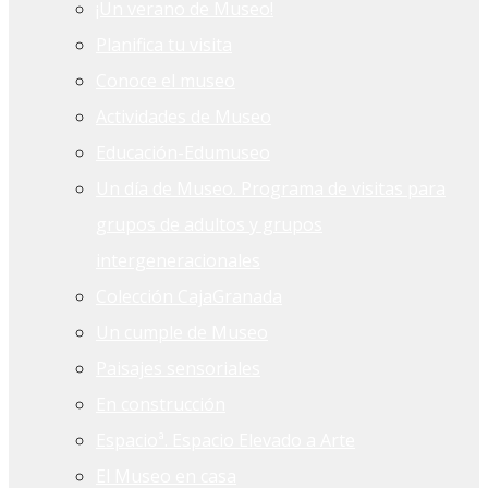
¡Un verano de Museo!
Planifica tu visita
Conoce el museo
Actividades de Museo
Educación-Edumuseo
Un día de Museo. Programa de visitas para
grupos de adultos y grupos
intergeneracionales
Colección CajaGranada
Un cumple de Museo
Paisajes sensoriales
En construcción
Espacioª. Espacio Elevado a Arte
El Museo en casa