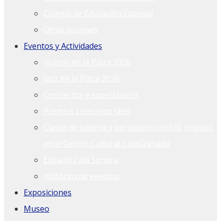
Colegio de Educación Especial
Otras acciones
Eventos y Actividades
Humor en la Plaza 2026
Jazz en la Plaza 2026
Conciertos y espectáculos
Premios Literarios Jaén
Clases de batería y percusión con Eric Jiménez
en el Centro Cultural CajaGranada
Espacio Caja Sonora
Histórico de eventos
Exposiciones
Museo