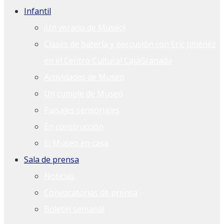
Infantil
¡Un verano de Museo!
Clases de batería y percusión con Eric Jiménez
en el Centro Cultural CajaGranada
Actividades de Museo
Un cumple de Museo
Paisajes sensoriales
En construcción
El Museo en casa
Sala de prensa
Noticias
Convocatorias de prensa
Boletín semanal