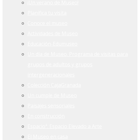
¡Un verano de Museo!
Planifica tu visita
Conoce el museo
Actividades de Museo
Educación-Edumuseo
Un día de Museo. Programa de visitas para
grupos de adultos y grupos
intergeneracionales
Colección CajaGranada
Un cumple de Museo
Paisajes sensoriales
En construcción
Espacioª. Espacio Elevado a Arte
El Museo en casa