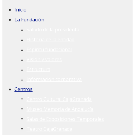
Inicio
La Fundación
Saludo de la presidenta
Historia de la entidad
Espíritu fundacional
Visión y valores
Estructura
Información corporativa
Centros
Centro Cultural CajaGranada
Museo Memoria de Andalucía
Salas de Exposiciones Temporales
Teatro CajaGranada