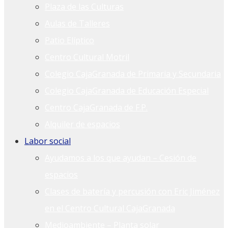
Plaza de las Culturas
Aulas de Talleres
Patio Elíptico
Centro Cultural Motril
Colegio CajaGranada de Primaria y Secundaria
Colegio CajaGranada de Educación Especial
Centro CajaGranada de F.P.
Alquiler de espacios
Labor social
Ayudamos a los que ayudan – Cesión de
espacios
Clases de batería y percusión con Eric Jiménez
en el Centro Cultural CajaGranada
Medioambiente – Planta solar