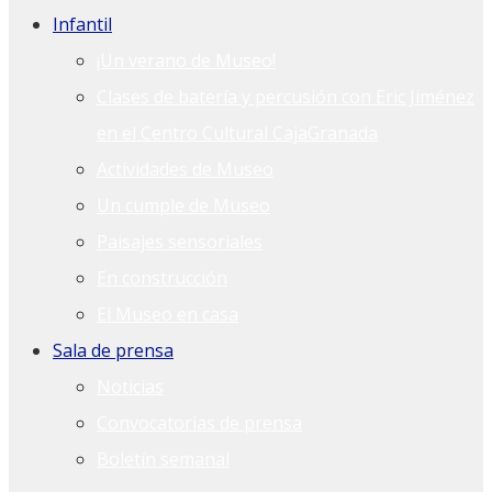
Infantil
¡Un verano de Museo!
Clases de batería y percusión con Eric Jiménez
en el Centro Cultural CajaGranada
Actividades de Museo
Un cumple de Museo
Paisajes sensoriales
En construcción
El Museo en casa
Sala de prensa
Noticias
Convocatorias de prensa
Boletín semanal