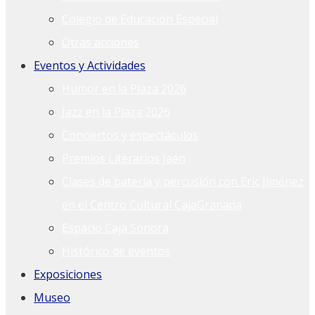
Colegio de Educación Especial
Otras acciones
Eventos y Actividades
Humor en la Plaza 2026
Jazz en la Plaza 2026
Conciertos y espectáculos
Premios Literarios Jaén
Clases de batería y percusión con Eric Jiménez
en el Centro Cultural CajaGranada
Espacio Caja Sonora
Histórico de eventos
Exposiciones
Museo