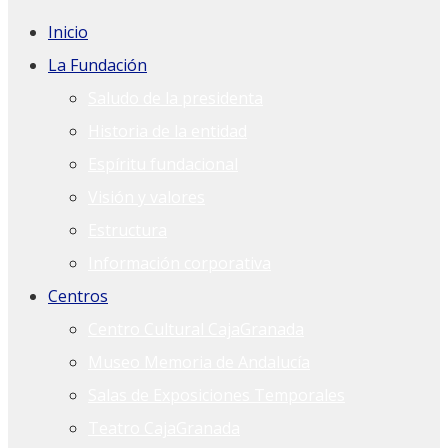
Inicio
La Fundación
Saludo de la presidenta
Historia de la entidad
Espíritu fundacional
Visión y valores
Estructura
Información corporativa
Centros
Centro Cultural CajaGranada
Museo Memoria de Andalucía
Salas de Exposiciones Temporales
Teatro CajaGranada