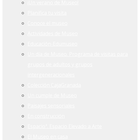
¡Un verano de Museo!
Planifica tu visita
Conoce el museo
Actividades de Museo
Educación-Edumuseo
Un día de Museo. Programa de visitas para
grupos de adultos y grupos
intergeneracionales
Colección CajaGranada
Un cumple de Museo
Paisajes sensoriales
En construcción
Espacioª. Espacio Elevado a Arte
El Museo en casa