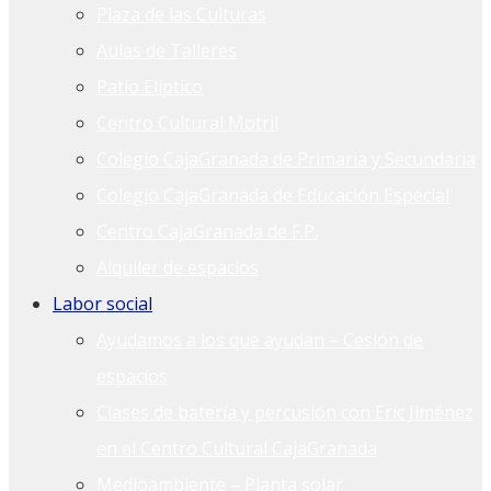
Plaza de las Culturas
Aulas de Talleres
Patio Elíptico
Centro Cultural Motril
Colegio CajaGranada de Primaria y Secundaria
Colegio CajaGranada de Educación Especial
Centro CajaGranada de F.P.
Alquiler de espacios
Labor social
Ayudamos a los que ayudan – Cesión de
espacios
Clases de batería y percusión con Eric Jiménez
en el Centro Cultural CajaGranada
Medioambiente – Planta solar