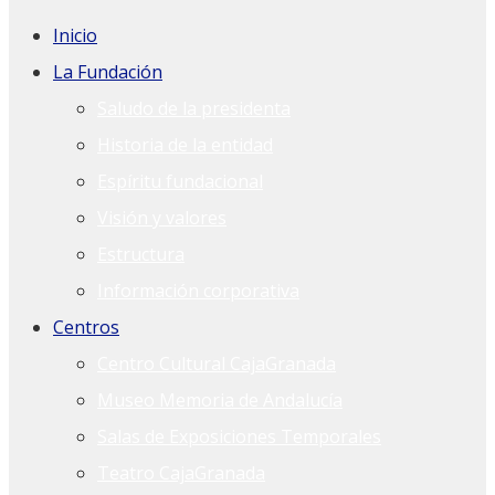
Inicio
La Fundación
Saludo de la presidenta
Historia de la entidad
Espíritu fundacional
Visión y valores
Estructura
Información corporativa
Centros
Centro Cultural CajaGranada
Museo Memoria de Andalucía
Salas de Exposiciones Temporales
Teatro CajaGranada