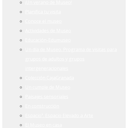
¡Un verano de Museo!
Planifica tu visita
Conoce el museo
Actividades de Museo
Educación-Edumuseo
Un día de Museo. Programa de visitas para
grupos de adultos y grupos
intergeneracionales
Colección CajaGranada
Un cumple de Museo
Paisajes sensoriales
En construcción
Espacioª. Espacio Elevado a Arte
El Museo en casa