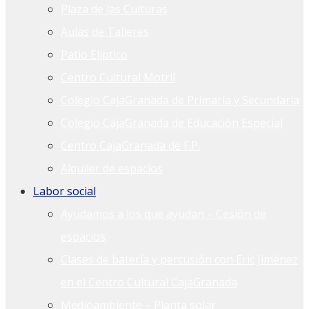
Plaza de las Culturas
Aulas de Talleres
Patio Elíptico
Centro Cultural Motril
Colegio CajaGranada de Primaria y Secundaria
Colegio CajaGranada de Educación Especial
Centro CajaGranada de F.P.
Alquiler de espacios
Labor social
Ayudamos a los que ayudan – Cesión de
espacios
Clases de batería y percusión con Eric Jiménez
en el Centro Cultural CajaGranada
Medioambiente – Planta solar