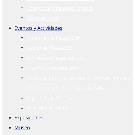
Colegio de Educación Especial
Otras acciones
Eventos y Actividades
Humor en la Plaza 2026
Jazz en la Plaza 2026
Conciertos y espectáculos
Premios Literarios Jaén
Clases de batería y percusión con Eric Jiménez
en el Centro Cultural CajaGranada
Espacio Caja Sonora
Histórico de eventos
Exposiciones
Museo