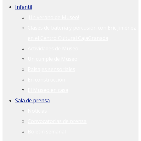
Infantil
¡Un verano de Museo!
Clases de batería y percusión con Eric Jiménez
en el Centro Cultural CajaGranada
Actividades de Museo
Un cumple de Museo
Paisajes sensoriales
En construcción
El Museo en casa
Sala de prensa
Noticias
Convocatorias de prensa
Boletín semanal