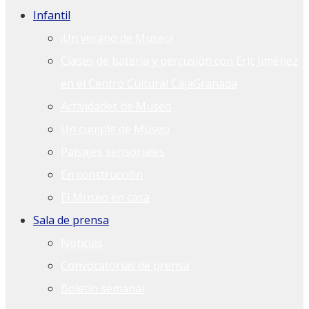
Infantil
¡Un verano de Museo!
Clases de batería y percusión con Eric Jiménez
en el Centro Cultural CajaGranada
Actividades de Museo
Un cumple de Museo
Paisajes sensoriales
En construcción
El Museo en casa
Sala de prensa
Noticias
Convocatorias de prensa
Boletín semanal