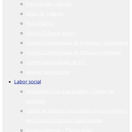
Plaza de las Culturas
Aulas de Talleres
Patio Elíptico
Centro Cultural Motril
Colegio CajaGranada de Primaria y Secundaria
Colegio CajaGranada de Educación Especial
Centro CajaGranada de F.P.
Alquiler de espacios
Labor social
Ayudamos a los que ayudan – Cesión de
espacios
Clases de batería y percusión con Eric Jiménez
en el Centro Cultural CajaGranada
Medioambiente – Planta solar