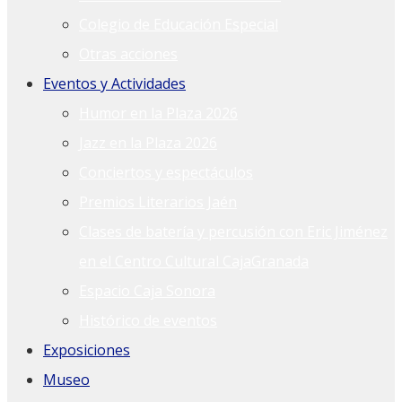
Colegio de Educación Especial
Otras acciones
Eventos y Actividades
Humor en la Plaza 2026
Jazz en la Plaza 2026
Conciertos y espectáculos
Premios Literarios Jaén
Clases de batería y percusión con Eric Jiménez
en el Centro Cultural CajaGranada
Espacio Caja Sonora
Histórico de eventos
Exposiciones
Museo