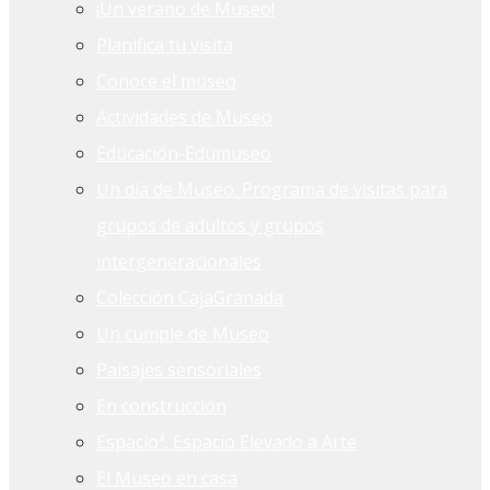
¡Un verano de Museo!
Planifica tu visita
Conoce el museo
Actividades de Museo
Educación-Edumuseo
Un día de Museo. Programa de visitas para
grupos de adultos y grupos
intergeneracionales
Colección CajaGranada
Un cumple de Museo
Paisajes sensoriales
En construcción
Espacioª. Espacio Elevado a Arte
El Museo en casa