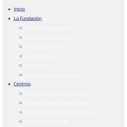
Inicio
La Fundación
Saludo de la presidenta
Historia de la entidad
Espíritu fundacional
Visión y valores
Estructura
Información corporativa
Centros
Centro Cultural CajaGranada
Museo Memoria de Andalucía
Salas de Exposiciones Temporales
Teatro CajaGranada