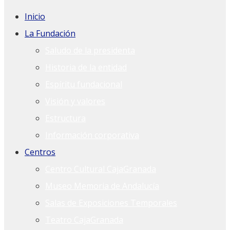
Inicio
La Fundación
Saludo de la presidenta
Historia de la entidad
Espíritu fundacional
Visión y valores
Estructura
Información corporativa
Centros
Centro Cultural CajaGranada
Museo Memoria de Andalucía
Salas de Exposiciones Temporales
Teatro CajaGranada