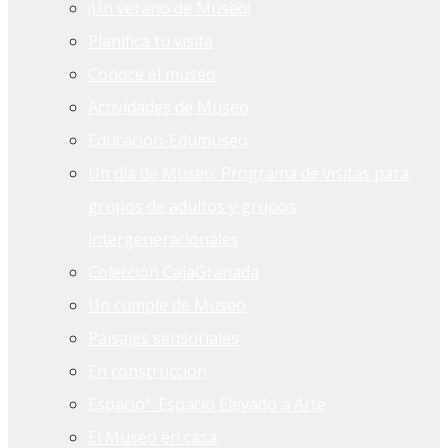
¡Un verano de Museo!
Planifica tu visita
Conoce el museo
Actividades de Museo
Educación-Edumuseo
Un día de Museo. Programa de visitas para
grupos de adultos y grupos
intergeneracionales
Colección CajaGranada
Un cumple de Museo
Paisajes sensoriales
En construcción
Espacioª. Espacio Elevado a Arte
El Museo en casa