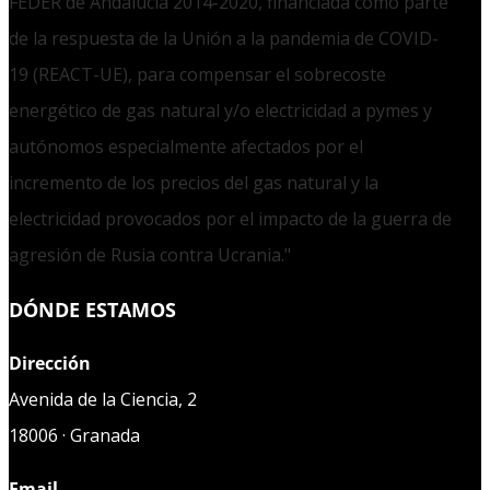
FEDER de Andalucía 2014-2020, financiada como parte
de la respuesta de la Unión a la pandemia de COVID-
19 (REACT-UE), para compensar el sobrecoste
energético de gas natural y/o electricidad a pymes y
autónomos especialmente afectados por el
incremento de los precios del gas natural y la
electricidad provocados por el impacto de la guerra de
agresión de Rusia contra Ucrania."
DÓNDE ESTAMOS
Dirección
Avenida de la Ciencia, 2
18006 · Granada
Email