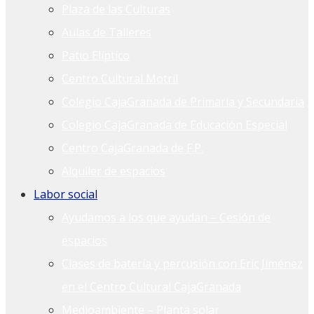
Plaza de las Culturas
Aulas de Talleres
Patio Elíptico
Centro Cultural Motril
Colegio CajaGranada de Primaria y Secundaria
Colegio CajaGranada de Educación Especial
Centro CajaGranada de F.P.
Alquiler de espacios
Labor social
Ayudamos a los que ayudan – Cesión de
espacios
Clases de batería y percusión con Eric Jiménez
en el Centro Cultural CajaGranada
Medioambiente – Planta solar