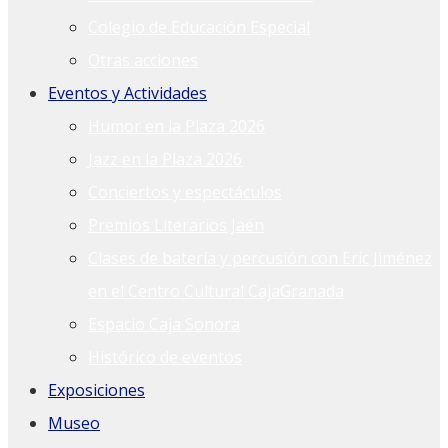
Colegio de Educación Especial
Otras acciones
Eventos y Actividades
Humor en la Plaza 2026
Jazz en la Plaza 2026
Conciertos y espectáculos
Premios Literarios Jaén
Clases de batería y percusión con Eric Jiménez
en el Centro Cultural CajaGranada
Espacio Caja Sonora
Histórico de eventos
Exposiciones
Museo