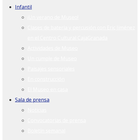
Infantil
¡Un verano de Museo!
Clases de batería y percusión con Eric Jiménez
en el Centro Cultural CajaGranada
Actividades de Museo
Un cumple de Museo
Paisajes sensoriales
En construcción
El Museo en casa
Sala de prensa
Noticias
Convocatorias de prensa
Boletín semanal