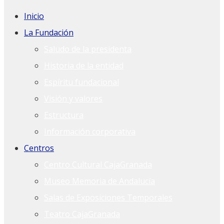
Inicio
La Fundación
Saludo de la presidenta
Historia de la entidad
Espíritu fundacional
Visión y valores
Estructura
Información corporativa
Centros
Centro Cultural CajaGranada
Museo Memoria de Andalucía
Salas de Exposiciones Temporales
Teatro CajaGranada