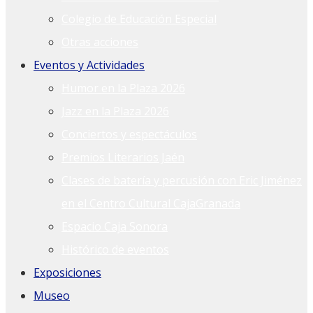
Colegio de Educación Especial
Otras acciones
Eventos y Actividades
Humor en la Plaza 2026
Jazz en la Plaza 2026
Conciertos y espectáculos
Premios Literarios Jaén
Clases de batería y percusión con Eric Jiménez
en el Centro Cultural CajaGranada
Espacio Caja Sonora
Histórico de eventos
Exposiciones
Museo