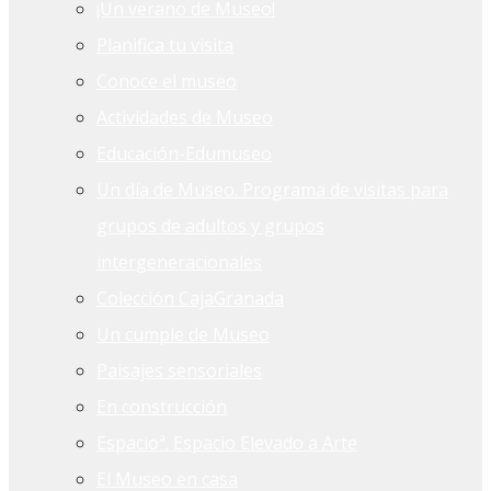
¡Un verano de Museo!
Planifica tu visita
Conoce el museo
Actividades de Museo
Educación-Edumuseo
Un día de Museo. Programa de visitas para
grupos de adultos y grupos
intergeneracionales
Colección CajaGranada
Un cumple de Museo
Paisajes sensoriales
En construcción
Espacioª. Espacio Elevado a Arte
El Museo en casa