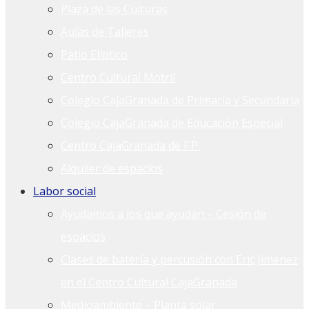
Plaza de las Culturas
Aulas de Talleres
Patio Elíptico
Centro Cultural Motril
Colegio CajaGranada de Primaria y Secundaria
Colegio CajaGranada de Educación Especial
Centro CajaGranada de F.P.
Alquiler de espacios
Labor social
Ayudamos a los que ayudan – Cesión de
espacios
Clases de batería y percusión con Eric Jiménez
en el Centro Cultural CajaGranada
Medioambiente – Planta solar