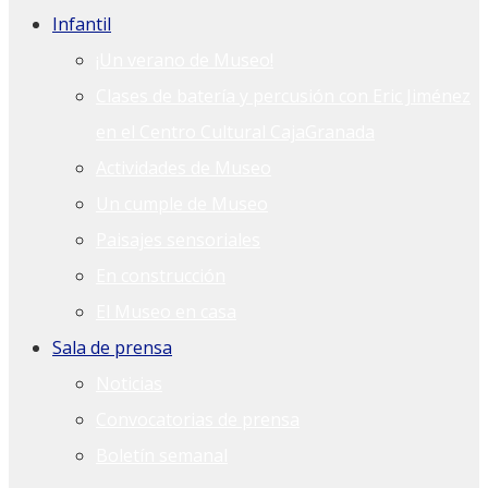
Infantil
¡Un verano de Museo!
Clases de batería y percusión con Eric Jiménez
en el Centro Cultural CajaGranada
Actividades de Museo
Un cumple de Museo
Paisajes sensoriales
En construcción
El Museo en casa
Sala de prensa
Noticias
Convocatorias de prensa
Boletín semanal