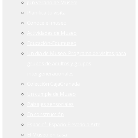
¡Un verano de Museo!
Planifica tu visita
Conoce el museo
Actividades de Museo
Educación-Edumuseo
Un día de Museo. Programa de visitas para
grupos de adultos y grupos
intergeneracionales
Colección CajaGranada
Un cumple de Museo
Paisajes sensoriales
En construcción
Espacioª. Espacio Elevado a Arte
El Museo en casa