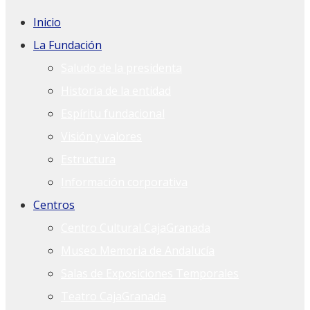
Inicio
La Fundación
Saludo de la presidenta
Historia de la entidad
Espíritu fundacional
Visión y valores
Estructura
Información corporativa
Centros
Centro Cultural CajaGranada
Museo Memoria de Andalucía
Salas de Exposiciones Temporales
Teatro CajaGranada