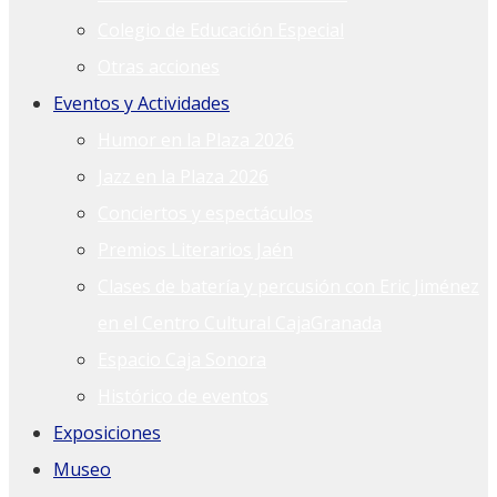
Colegio de Educación Especial
Otras acciones
Eventos y Actividades
Humor en la Plaza 2026
Jazz en la Plaza 2026
Conciertos y espectáculos
Premios Literarios Jaén
Clases de batería y percusión con Eric Jiménez
en el Centro Cultural CajaGranada
Espacio Caja Sonora
Histórico de eventos
Exposiciones
Museo