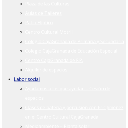
Plaza de las Culturas
Aulas de Talleres
Patio Elíptico
Centro Cultural Motril
Colegio CajaGranada de Primaria y Secundaria
Colegio CajaGranada de Educación Especial
Centro CajaGranada de F.P.
Alquiler de espacios
Labor social
Ayudamos a los que ayudan – Cesión de
espacios
Clases de batería y percusión con Eric Jiménez
en el Centro Cultural CajaGranada
Medioambiente – Planta solar