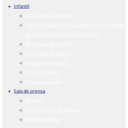
Infantil
¡Un verano de Museo!
Clases de batería y percusión con Eric Jiménez
en el Centro Cultural CajaGranada
Actividades de Museo
Un cumple de Museo
Paisajes sensoriales
En construcción
El Museo en casa
Sala de prensa
Noticias
Convocatorias de prensa
Boletín semanal