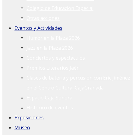
Colegio de Educación Especial
Otras acciones
Eventos y Actividades
Humor en la Plaza 2026
Jazz en la Plaza 2026
Conciertos y espectáculos
Premios Literarios Jaén
Clases de batería y percusión con Eric Jiménez
en el Centro Cultural CajaGranada
Espacio Caja Sonora
Histórico de eventos
Exposiciones
Museo