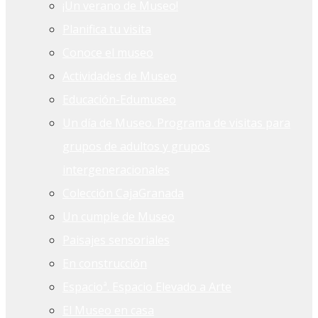
¡Un verano de Museo!
Planifica tu visita
Conoce el museo
Actividades de Museo
Educación-Edumuseo
Un día de Museo. Programa de visitas para
grupos de adultos y grupos
intergeneracionales
Colección CajaGranada
Un cumple de Museo
Paisajes sensoriales
En construcción
Espacioª. Espacio Elevado a Arte
El Museo en casa