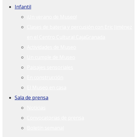
Infantil
¡Un verano de Museo!
Clases de batería y percusión con Eric Jiménez
en el Centro Cultural CajaGranada
Actividades de Museo
Un cumple de Museo
Paisajes sensoriales
En construcción
El Museo en casa
Sala de prensa
Noticias
Convocatorias de prensa
Boletín semanal