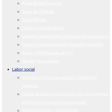
Plaza de las Culturas
Aulas de Talleres
Patio Elíptico
Centro Cultural Motril
Colegio CajaGranada de Primaria y Secundaria
Colegio CajaGranada de Educación Especial
Centro CajaGranada de F.P.
Alquiler de espacios
Labor social
Ayudamos a los que ayudan – Cesión de
espacios
Clases de batería y percusión con Eric Jiménez
en el Centro Cultural CajaGranada
Medioambiente – Planta solar