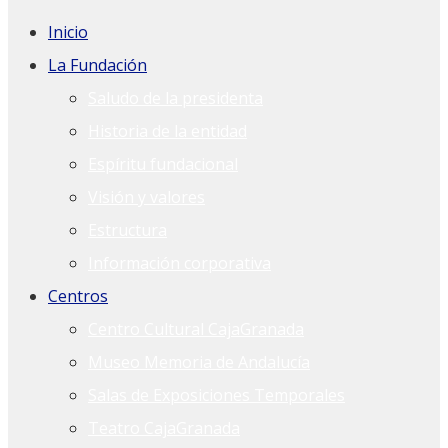
Inicio
La Fundación
Saludo de la presidenta
Historia de la entidad
Espíritu fundacional
Visión y valores
Estructura
Información corporativa
Centros
Centro Cultural CajaGranada
Museo Memoria de Andalucía
Salas de Exposiciones Temporales
Teatro CajaGranada