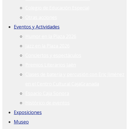
Colegio de Educación Especial
Otras acciones
Eventos y Actividades
Humor en la Plaza 2026
Jazz en la Plaza 2026
Conciertos y espectáculos
Premios Literarios Jaén
Clases de batería y percusión con Eric Jiménez
en el Centro Cultural CajaGranada
Espacio Caja Sonora
Histórico de eventos
Exposiciones
Museo