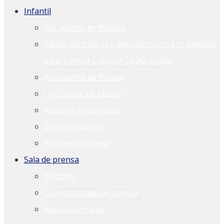
Infantil
¡Un verano de Museo!
Clases de batería y percusión con Eric Jiménez
en el Centro Cultural CajaGranada
Actividades de Museo
Un cumple de Museo
Paisajes sensoriales
En construcción
El Museo en casa
Sala de prensa
Noticias
Convocatorias de prensa
Boletín semanal