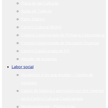
Plaza de las Culturas
Aulas de Talleres
Patio Elíptico
Centro Cultural Motril
Colegio CajaGranada de Primaria y Secundaria
Colegio CajaGranada de Educación Especial
Centro CajaGranada de F.P.
Alquiler de espacios
Labor social
Ayudamos a los que ayudan – Cesión de
espacios
Clases de batería y percusión con Eric Jiménez
en el Centro Cultural CajaGranada
Medioambiente – Planta solar