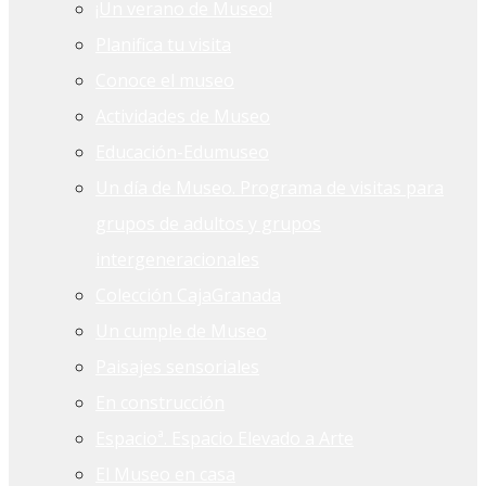
¡Un verano de Museo!
Planifica tu visita
Conoce el museo
Actividades de Museo
Educación-Edumuseo
Un día de Museo. Programa de visitas para
grupos de adultos y grupos
intergeneracionales
Colección CajaGranada
Un cumple de Museo
Paisajes sensoriales
En construcción
Espacioª. Espacio Elevado a Arte
El Museo en casa