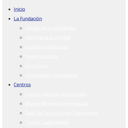
Inicio
La Fundación
Saludo de la presidenta
Historia de la entidad
Espíritu fundacional
Visión y valores
Estructura
Información corporativa
Centros
Centro Cultural CajaGranada
Museo Memoria de Andalucía
Salas de Exposiciones Temporales
Teatro CajaGranada